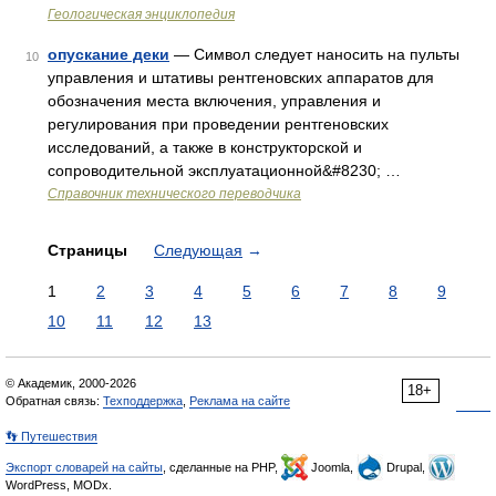
Геологическая энциклопедия
опускание деки
— Символ следует наносить на пульты
10
управления и штативы рентгеновских аппаратов для
обозначения места включения, управления и
регулирования при проведении рентгеновских
исследований, а также в конструкторской и
сопроводительной эксплуатационной&#8230; …
Справочник технического переводчика
Страницы
Следующая
→
1
2
3
4
5
6
7
8
9
10
11
12
13
© Академик, 2000-2026
18+
Обратная связь:
Техподдержка
,
Реклама на сайте
👣 Путешествия
Экспорт словарей на сайты
, сделанные на PHP,
Joomla,
Drupal,
WordPress, MODx.