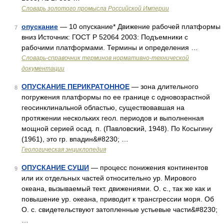
Словарь золотого промысла Российской Империи
опускание
— 10 опускание* Движение рабочей платформы
7
вниз Источник: ГОСТ Р 52064 2003: Подъемники с
рабочими платформами. Термины и определения …
Словарь-справочник терминов нормативно-технической
документации
ОПУСКАНИЕ ПЕРИКРАТОННОЕ
— зона длительного
8
погружения платформы по ее границе с одновозрастной
геосинклинальной областью, существовавшая на
протяжении нескольких геол. периодов и выполненная
мощной серией осад. п. (Павловский, 1948). По Косыгину
(1961), это гр. впадин&#8230; …
Геологическая энциклопедия
ОПУСКАНИЕ СУШИ
— процесс понижения континентов
9
или их отдельных частей относительно ур. Мирового
океана, вызываемый тект. движениями. О. с., так же как и
повышение ур. океана, приводит к трансгрессии моря. Об
О. с. свидетельствуют затопленные устьевые части&#8230;
…