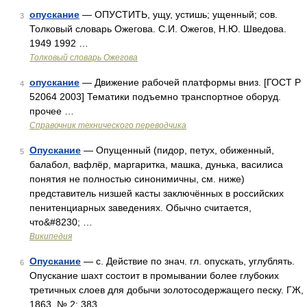
опускание
— ОПУСТИТЬ, ущу, устишь; ущенный; сов.
3
Толковый словарь Ожегова. С.И. Ожегов, Н.Ю. Шведова.
1949 1992 …
Толковый словарь Ожегова
опускание
— Движение рабочей платформы вниз. [ГОСТ Р
4
52064 2003] Тематики подъемно транспортное оборуд.
прочее …
Справочник технического переводчика
Опускание
— Опущенный (пидор, петух, обиженный,
5
балабол, вафлёр, маргаритка, машка, дунька, василиса
понятия не полностью синонимичны, см. ниже)
представитель низшей касты заключённых в российских
пенитенциарных заведениях. Обычно считается,
что&#8230; …
Википедия
Опускание
— с. Действие по знач. гл. опускать, углублять.
6
Опускание шахт состоит в промывании более глубоких
третичных слоев для добычи золотосодержащего песку. ГЖ,
1863, № 2: 383 …